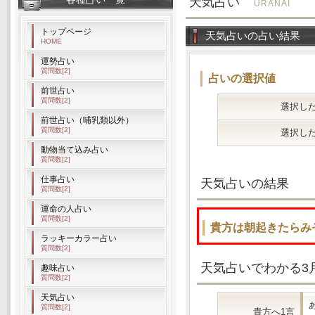
天気占い
URANAI
トップページ
天気占いの占い結果
HOME
運勢占い
質問数[2]
占いの選択値
前世占い
質問数[2]
選択した
前世占い（哺乳類以外）
質問数[2]
選択した
動物当て込み占い
質問数[2]
仕事占い
天気占いの結果
質問数[2]
運命の人占い
質問数[2]
貴方は朝起きたらみ
ラッキーカラー占い
質問数[2]
天気占いでわかる3
趣味占い
質問数[2]
天気占い
質問数[2]
貴方へ1言