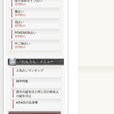
受け攻めタイプ占い
質問数[2]
服占い
質問数[2]
花占い
質問数[2]
POKEMON占い
質問数[2]
中二病占い
質問数[2]
「たんうら」メニュー
人気占いランキング
雑学特集
貴方の誕生日と同じ日の有名人
の誕生日は
●月●日の出来事