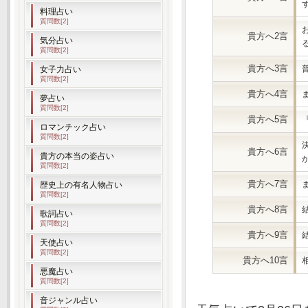
料理占い
質問数[2]
貴方へ2言
気分占い
質問数[2]
貴方へ3言
女子力占い
質問数[2]
貴方へ4言
夢占い
質問数[2]
貴方へ5言
ロマンチック占い
質問数[2]
貴方へ6言
貴方の本当の姿占い
質問数[2]
貴方へ7言
歴史上の有名人物占い
質問数[2]
貴方へ8言
歌詞占い
質問数[2]
貴方へ9言
天使占い
質問数[2]
貴方へ10言
悪魔占い
質問数[2]
音ジャンル占い