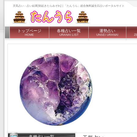
天気占い - 占い結果[朝起きたらみぞれ] | 「たんうら」総合無料誕生日占いポータルサイト
トップページ
各種占い一覧
運勢占い
HOME
URANAI LIST
UNSEI URANAI
Z
各種占い一覧