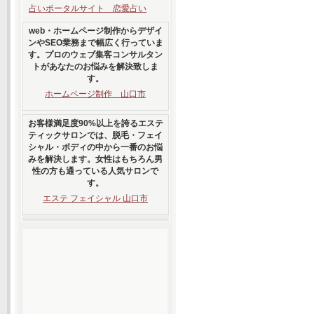
占いポータルサイト 恋愛占い
web・ホームページ制作からデザイ
ンやSEO業務まで幅広く行っていま
す。プロのウェブ集客コンサルタン
トがあなたのお悩みを解決致しま
す。
ホームページ制作 山口市
お客様満足度90%以上を誇るエステ
ティックサロンでは、脱毛・フェイ
シャル・ボディの中から一番のお悩
みを解決します。女性はもちろん男
性の方も通っている人気サロンで
す。
エステ フェイシャル 山口市