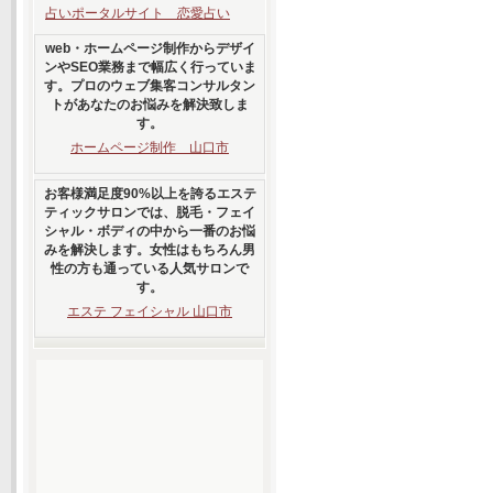
占いポータルサイト 恋愛占い
web・ホームページ制作からデザイ
ンやSEO業務まで幅広く行っていま
す。プロのウェブ集客コンサルタン
トがあなたのお悩みを解決致しま
す。
ホームページ制作 山口市
お客様満足度90%以上を誇るエステ
ティックサロンでは、脱毛・フェイ
シャル・ボディの中から一番のお悩
みを解決します。女性はもちろん男
性の方も通っている人気サロンで
す。
エステ フェイシャル 山口市